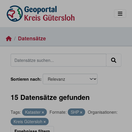
Skip to main content
Datensätze
Sortieren nach
15 Datensätze gefunden
Tags:
Kataster
Formate:
SHP
Organisationen:
Kreis Gütersloh
Ergebnisse filtern