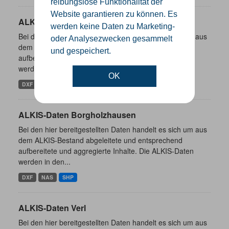
reibungslose Funktionalität der
Website garantieren zu können. Es
ALKIS-Daten Rheda-Wiedenbrück
werden keine Daten zu Marketing-
Bei den hier bereitgestellten Daten handelt es sich um aus
oder Analysezwecken gesammelt
dem ALKIS-Bestand abgeleitete und entsprechend
und gespeichert.
aufbereitete und aggregierte Inhalte. Die ALKIS-Daten
werden in den...
OK
DXF
NAS
SHP
ALKIS-Daten Borgholzhausen
Bei den hier bereitgestellten Daten handelt es sich um aus
dem ALKIS-Bestand abgeleitete und entsprechend
aufbereitete und aggregierte Inhalte. Die ALKIS-Daten
werden in den...
DXF
NAS
SHP
ALKIS-Daten Verl
Bei den hier bereitgestellten Daten handelt es sich um aus