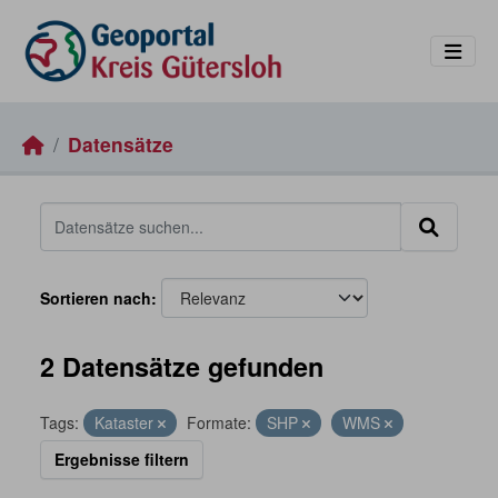
Skip to main content
Datensätze
Sortieren nach
2 Datensätze gefunden
Tags:
Kataster
Formate:
SHP
WMS
Ergebnisse filtern