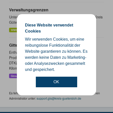
Verwaltungsgrenzen
Unterschiedliche Ebenen der Verwaltungsgrenzen im Kreis
Gütersloh
Diese Website verwendet
WMS
SHP
GeoJSON
KML
Cookies
Wir verwenden Cookies, um eine
Gitternetze
reibungslose Funktionalität der
Website garantieren zu können. Es
Enthalten sind die Gitternetze/ Blattschnitte folgender
Produkte: - DTK100 - DTK50 - TK25 (Meßtischblatt) -
werden keine Daten zu Marketing-
DTK25 - DOP10 - DGK5 Höhenfolie - DGK5 (GK3) -
oder Analysezwecken gesammelt
Kilometerquadrat (GK3)...
und gespeichert.
GeoJSON
SHP
WMS
OK
Es fehlen spezifische Datensätze? Wenden Sie sich bitte an einen
Administrator unter:
support.gis@kreis-guetersloh.de