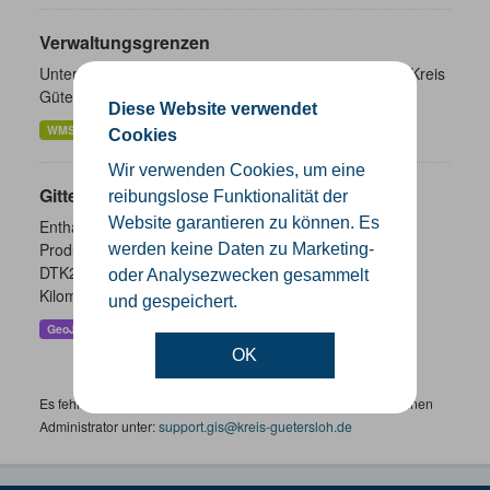
Verwaltungsgrenzen
Unterschiedliche Ebenen der Verwaltungsgrenzen im Kreis
Gütersloh
Diese Website verwendet
WMS
SHP
GeoJSON
KML
Cookies
Wir verwenden Cookies, um eine
Gitternetze
reibungslose Funktionalität der
Website garantieren zu können. Es
Enthalten sind die Gitternetze/ Blattschnitte folgender
Produkte: - DTK100 - DTK50 - TK25 (Meßtischblatt) -
werden keine Daten zu Marketing-
DTK25 - DOP10 - DGK5 Höhenfolie - DGK5 (GK3) -
oder Analysezwecken gesammelt
Kilometerquadrat (GK3)...
und gespeichert.
GeoJSON
SHP
WMS
OK
Es fehlen spezifische Datensätze? Wenden Sie sich bitte an einen
Administrator unter:
support.gis@kreis-guetersloh.de