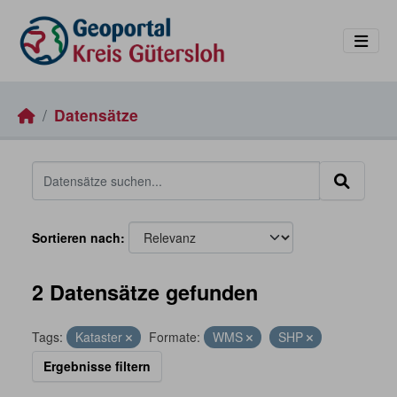
Skip to main content
Datensätze
Sortieren nach
2 Datensätze gefunden
Tags:
Kataster
Formate:
WMS
SHP
Ergebnisse filtern