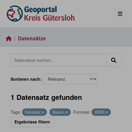
Skip to main content
Datensätze
Sortieren nach
1 Datensatz gefunden
Tags:
Kataster
Bauen
Formate:
WMS
Ergebnisse filtern