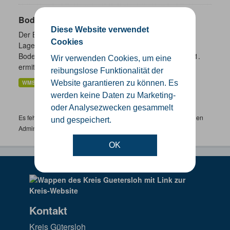
Bodenrichtwerte
Diese Website verwendet
Der Bodenrichtwert beschreibt den durchschnittlichen
Cookies
Lagewert für den Boden innerhalb einer
Bodenrichtwertzone. Er wird jeweils zum Stichtag 01.01.
Wir verwenden Cookies, um eine
ermittelt und spätestens zum...
reibungslose Funktionalität der
WMS
Website garantieren zu können. Es
werden keine Daten zu Marketing-
oder Analysezwecken gesammelt
Es fehlen spezifische Datensätze? Wenden Sie sich bitte an einen
und gespeichert.
Administrator unter:
support.gis@kreis-guetersloh.de
OK
Kontakt
Kreis Gütersloh