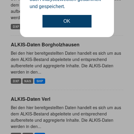
dem ALKIS-Bestand abgeleitete und entsprechend
und gespeichert.
aufbereitete und aggregierte Inhalte. Die ALKIS-Daten
werden in den...
OK
DXF
NAS
SHP
ALKIS-Daten Borgholzhausen
Bei den hier bereitgestellten Daten handelt es sich um aus
dem ALKIS-Bestand abgeleitete und entsprechend
aufbereitete und aggregierte Inhalte. Die ALKIS-Daten
werden in den...
DXF
NAS
SHP
ALKIS-Daten Verl
Bei den hier bereitgestellten Daten handelt es sich um aus
dem ALKIS-Bestand abgeleitete und entsprechend
aufbereitete und aggregierte Inhalte. Die ALKIS-Daten
werden in den...