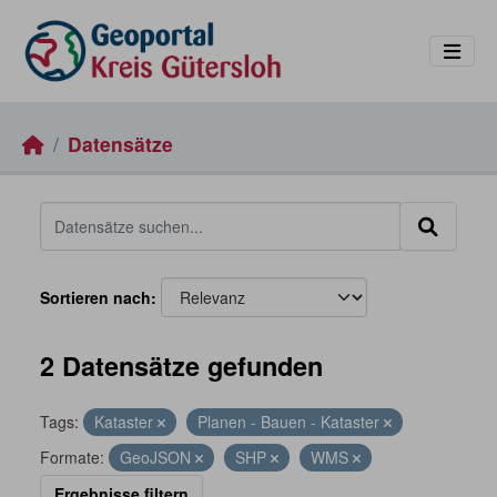
Skip to main content
Datensätze
Sortieren nach
2 Datensätze gefunden
Tags:
Kataster
Planen - Bauen - Kataster
Formate:
GeoJSON
SHP
WMS
Ergebnisse filtern