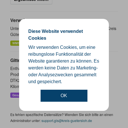
Verwaltungsgrenzen
Unterschiedliche Ebenen der Verwaltungsgrenzen im Kreis
Diese Website verwendet
Gütersloh
Cookies
WMS
SHP
GeoJSON
KML
Wir verwenden Cookies, um eine
reibungslose Funktionalität der
Gitternetze
Website garantieren zu können. Es
werden keine Daten zu Marketing-
Enthalten sind die Gitternetze/ Blattschnitte folgender
Produkte: - DTK100 - DTK50 - TK25 (Meßtischblatt) -
oder Analysezwecken gesammelt
DTK25 - DOP10 - DGK5 Höhenfolie - DGK5 (GK3) -
und gespeichert.
Kilometerquadrat (GK3)...
GeoJSON
SHP
WMS
OK
Es fehlen spezifische Datensätze? Wenden Sie sich bitte an einen
Administrator unter:
support.gis@kreis-guetersloh.de