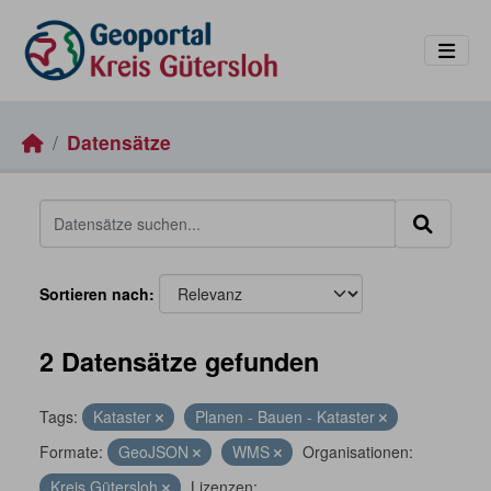
Skip to main content
Datensätze
Sortieren nach
2 Datensätze gefunden
Tags:
Kataster
Planen - Bauen - Kataster
Formate:
GeoJSON
WMS
Organisationen:
Kreis Gütersloh
Lizenzen: