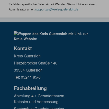
Es fehlen spezifische Datensätze? Wenden Sie sich bitte an einen
Administrator unter:
support.gis@kreis-guetersloh.de
Kontakt
Kreis Gütersloh
Herzebrocker Straße 140
33334 Gütersloh
Tel: 05241 85-0
Fachabteilung
Abteilung 4.1 Geoinformation,
Kataster und Vermessung
Sachgebiet Geodatenservice