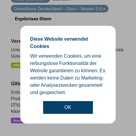
Datenlizenz Deutschland – Zero – Version 2.0
Ergebnisse filtern
Diese Website verwendet
Verwaltungsgrenzen
Cookies
Unterschiedliche Ebenen der Verwaltungsgrenzen im Kreis
Gütersloh
Wir verwenden Cookies, um eine
reibungslose Funktionalität der
WMS
SHP
GeoJSON
KML
Website garantieren zu können. Es
werden keine Daten zu Marketing-
Gitternetze
oder Analysezwecken gesammelt
Enthalten sind die Gitternetze/ Blattschnitte folgender
und gespeichert.
Produkte: - DTK100 - DTK50 - TK25 (Meßtischblatt) -
DTK25 - DOP10 - DGK5 Höhenfolie - DGK5 (GK3) -
OK
Kilometerquadrat (GK3)...
GeoJSON
SHP
WMS