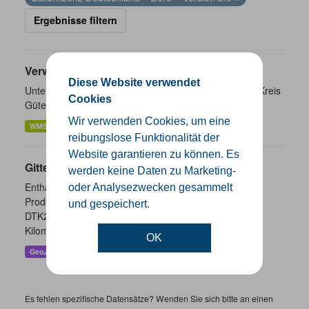
Ergebnisse filtern
Verwaltungsgrenzen
Diese Website verwendet
Unterschiedliche Ebenen der Verwaltungsgrenzen im Kreis
Cookies
Gütersloh
Wir verwenden Cookies, um eine
WMS
SHP
GeoJSON
KML
reibungslose Funktionalität der
Website garantieren zu können. Es
Gitternetze
werden keine Daten zu Marketing-
Enthalten sind die Gitternetze/ Blattschnitte folgender
oder Analysezwecken gesammelt
Produkte: - DTK100 - DTK50 - TK25 (Meßtischblatt) -
und gespeichert.
DTK25 - DOP10 - DGK5 Höhenfolie - DGK5 (GK3) -
Kilometerquadrat (GK3)...
OK
GeoJSON
SHP
WMS
Es fehlen spezifische Datensätze? Wenden Sie sich bitte an einen