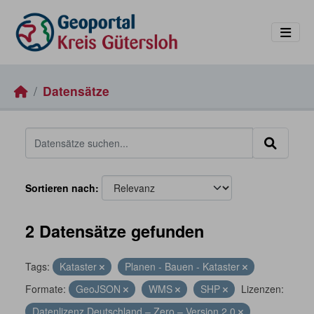
Skip to main content
Datensätze
Sortieren nach
2 Datensätze gefunden
Tags:
Kataster
Planen - Bauen - Kataster
Formate:
GeoJSON
WMS
SHP
Lizenzen:
Datenlizenz Deutschland – Zero – Version 2.0