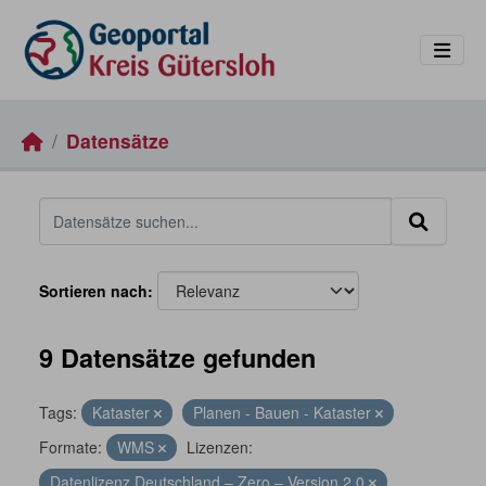
Skip to main content
Datensätze
Sortieren nach
9 Datensätze gefunden
Tags:
Kataster
Planen - Bauen - Kataster
Formate:
WMS
Lizenzen:
Datenlizenz Deutschland – Zero – Version 2.0