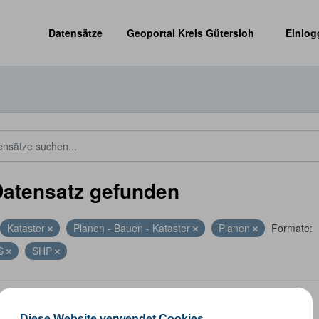
Datensätze
Geoportal Kreis Gütersloh
Einlog
Datensatz gefunden
Kataster
Planen - Bauen - Kataster
Planen
Formate:
S
SHP
altungsgrenzen
Diese Website verwendet Cookies