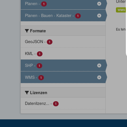
Unter
Planen
-
1
WMS
Planen - Bauen - Kataster
-
1
Es fehl
Formate
GeoJSON
-
1
KML
-
1
SHP
-
1
WMS
-
1
Lizenzen
Datenlizenz...
-
1