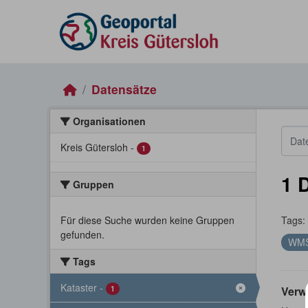
Skip to main content
Datensätze
Organisationen
Kreis Gütersloh
-
1
1 
Gruppen
Für diese Suche wurden keine Gruppen
Tags:
gefunden.
WM
Tags
Kataster
-
1
Verw