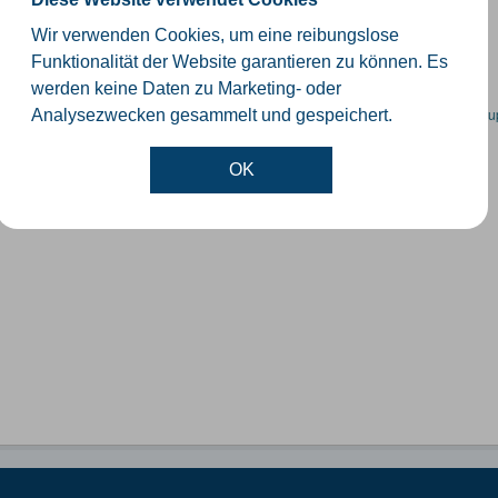
schiedliche Ebenen der Verwaltungsgrenzen im Kreis Gütersloh
Wir verwenden Cookies, um eine reibungslose
SHP
GeoJSON
KML
Funktionalität der Website garantieren zu können. Es
werden keine Daten zu Marketing- oder
en spezifische Datensätze? Wenden Sie sich bitte an einen Administrator unter:
su
Analysezwecken gesammelt und gespeichert.
OK