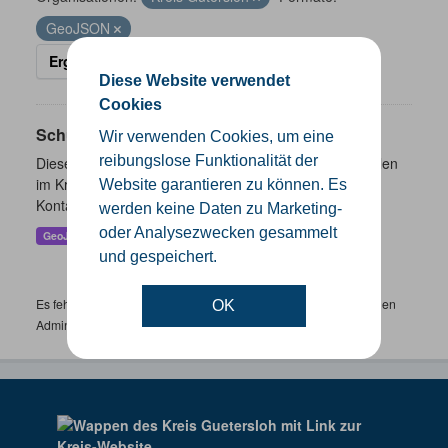
GeoJSON
Ergebnisse filtern
Diese Website verwendet
Cookies
Schulen
Wir verwenden Cookies, um eine
reibungslose Funktionalität der
Dieser Datensatz beinhaltet eine Darstellung der Schulen
im Kreis Gütersloh mit Angaben zu Schulform,
Website garantieren zu können. Es
Kontaktmöglichkeiten, Pausenzeiten und Schulträger.
werden keine Daten zu Marketing-
oder Analysezwecken gesammelt
GeoJSON
SHP
und gespeichert.
Es fehlen spezifische Datensätze? Wenden Sie sich bitte an einen
OK
Administrator unter:
support.gis@kreis-guetersloh.de