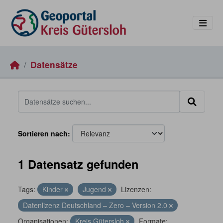
Skip to main content
Datensätze
Sortieren nach
1 Datensatz gefunden
Tags:
Kinder
Jugend
Lizenzen:
Datenlizenz Deutschland – Zero – Version 2.0
Organisationen:
Kreis Gütersloh
Formate: