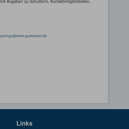
h mit Angaben zu Schulform, Kontaktmöglichkeiten,
pport.gis@kreis-guetersloh.de
Links