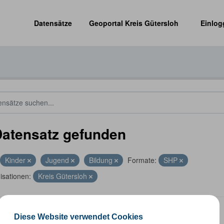
Datensätze
Geoportal Kreis Gütersloh
Einlog
Datensatz gefunden
Kinder
Jugend
Bildung
Formate:
SHP
isationen:
Kreis Gütersloh
len
Diese Website verwendet Cookies