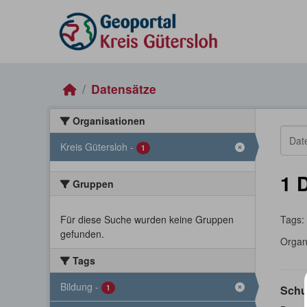
Skip to main content
Datensätze
Organisationen
Kreis Gütersloh
-
1
1 
Gruppen
Für diese Suche wurden keine Gruppen
Tags:
gefunden.
Organ
Tags
Bildung
-
1
Schu