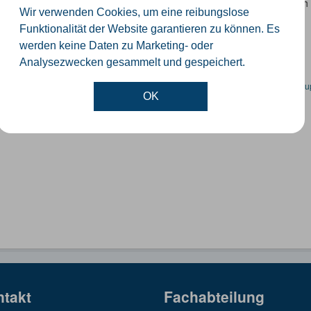
 Datensatz beinhaltet eine Darstellung der Schulen im Kreis Güterslo
Wir verwenden Cookies, um eine reibungslose
nzeiten und Schulträger.
Funktionalität der Website garantieren zu können. Es
SON
SHP
werden keine Daten zu Marketing- oder
Analysezwecken gesammelt und gespeichert.
en spezifische Datensätze? Wenden Sie sich bitte an einen Administrator unter:
su
OK
ntakt
Fachabteilung