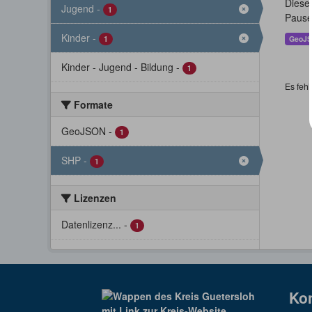
Dieser
Jugend
-
1
Pause
Kinder
-
1
GeoJ
Kinder - Jugend - Bildung
-
1
Es fehl
Formate
GeoJSON
-
1
SHP
-
1
Lizenzen
Datenlizenz...
-
1
Ko