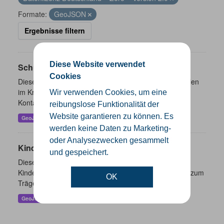
Formate:
GeoJSON
Ergebnisse filtern
Diese Website verwendet
Schulen
Cookies
Dieser Datensatz beinhaltet eine Darstellung der Schulen
im Kreis Gütersloh mit Angaben zu Schulform,
Wir verwenden Cookies, um eine
Kontaktmöglichkeiten, Pausenzeiten und Schulträger.
reibungslose Funktionalität der
Website garantieren zu können. Es
GeoJSON
SHP
werden keine Daten zu Marketing-
oder Analysezwecken gesammelt
Kindertageseinrichtungen
und gespeichert.
Dieser Datensatz beinhaltet die Darstellung der
Kindertagesstätten im Kreis Gütersloh sowie Angaben zum
OK
Träger und Kontaktinformationen.
GeoJSON
SHP