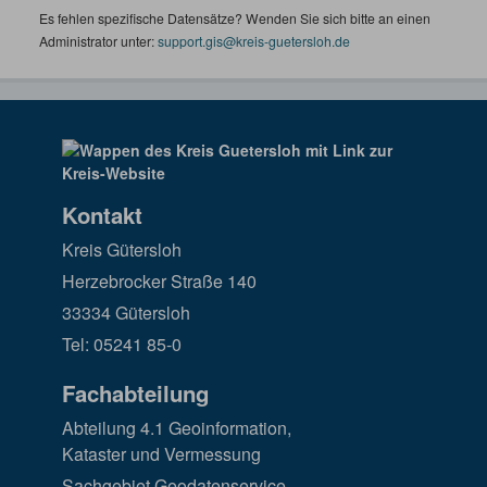
Es fehlen spezifische Datensätze? Wenden Sie sich bitte an einen
Administrator unter:
support.gis@kreis-guetersloh.de
Kontakt
Kreis Gütersloh
Herzebrocker Straße 140
33334 Gütersloh
Tel: 05241 85-0
Fachabteilung
Abteilung 4.1 Geoinformation,
Kataster und Vermessung
Sachgebiet Geodatenservice