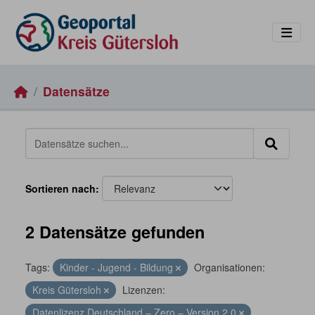
Skip to main content
Datensätze
Sortieren nach
2 Datensätze gefunden
Tags:
Kinder - Jugend - Bildung
Organisationen:
Kreis Gütersloh
Lizenzen:
Datenlizenz Deutschland – Zero – Version 2.0