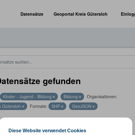
Datensätze
Geoportal Kreis Gütersloh
Einlog
Datensätze gefunden
Kinder - Jugend - Bildung
Bildung
Organisationen:
s Gütersloh
Formate:
SHP
GeoJSON
len
Diese Website verwendet Cookies