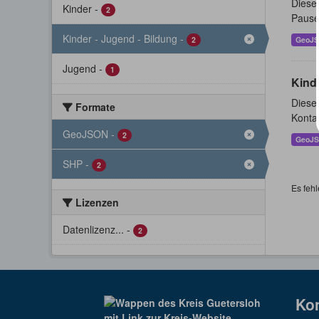
Dieser
Kinder
-
2
Pause
Kinder - Jugend - Bildung
-
2
GeoJ
Jugend
-
1
Kind
Dieser
Formate
Konta
GeoJSON
-
2
GeoJ
SHP
-
2
Es fehl
Lizenzen
Datenlizenz...
-
2
Ko