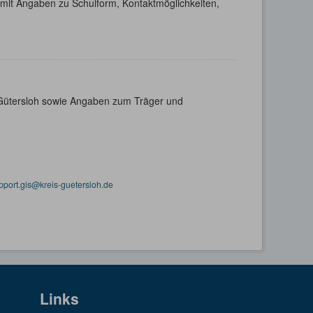
h mit Angaben zu Schulform, Kontaktmöglichkeiten,
s Gütersloh sowie Angaben zum Träger und
pport.gis@kreis-guetersloh.de
Links