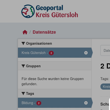
Skip to main content
Datensätze
Organisationen
Kreis Gütersloh
-
2
2 
Gruppen
Für diese Suche wurden keine Gruppen
Tags:
gefunden.
Krei
Tags
Bildung
-
2
Schu