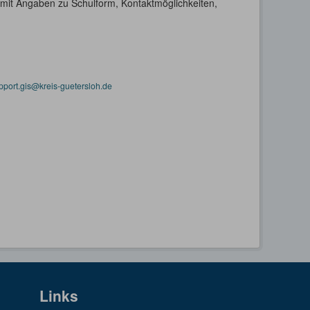
h mit Angaben zu Schulform, Kontaktmöglichkeiten,
pport.gis@kreis-guetersloh.de
Links