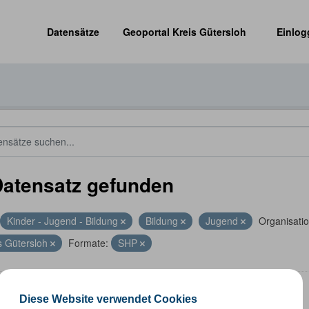
Datensätze
Geoportal Kreis Gütersloh
Einlog
Datensatz gefunden
Kinder - Jugend - Bildung
Bildung
Jugend
Organisati
s Gütersloh
Formate:
SHP
len
Diese Website verwendet Cookies