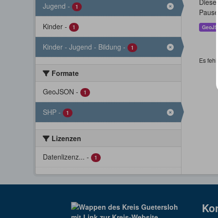
Dieser
Jugend
-
1
Pause
Kinder
-
1
GeoJ
Kinder - Jugend - Bildung
-
1
Es fehl
Formate
GeoJSON
-
1
SHP
-
1
Lizenzen
Datenlizenz...
-
1
Ko