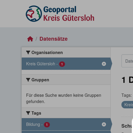
Skip to main content
Datensätze
Organisationen
Kreis Gütersloh
-
1
1 
Gruppen
Für diese Suche wurden keine Gruppen
Tags:
gefunden.
Krei
Tags
Bildung
-
1
Schu