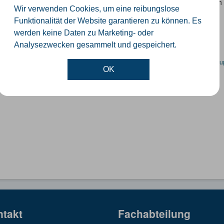
 Datensatz beinhaltet eine Darstellung der Schulen im Kreis Güterslo
Wir verwenden Cookies, um eine reibungslose
nzeiten und Schulträger.
Funktionalität der Website garantieren zu können. Es
SON
SHP
werden keine Daten zu Marketing- oder
Analysezwecken gesammelt und gespeichert.
en spezifische Datensätze? Wenden Sie sich bitte an einen Administrator unter:
su
OK
ntakt
Fachabteilung