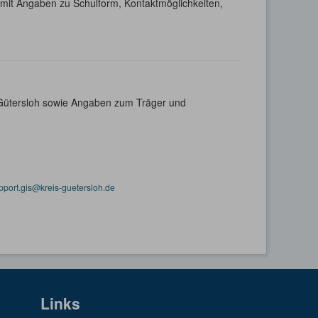
h mit Angaben zu Schulform, Kontaktmöglichkeiten,
s Gütersloh sowie Angaben zum Träger und
pport.gis@kreis-guetersloh.de
Links