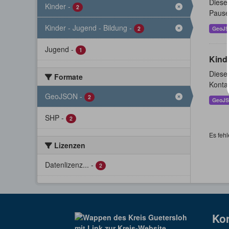
Dieser
Kinder
-
2
Pause
Kinder - Jugend - Bildung
-
2
GeoJ
Jugend
-
1
Kind
Dieser
Formate
Konta
GeoJSON
-
2
GeoJ
SHP
-
2
Es fehl
Lizenzen
Datenlizenz...
-
2
Ko