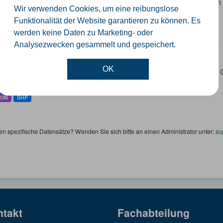
 Datensatz beinhaltet eine Darstellung der Schulen im Kreis Güterslo
Wir verwenden Cookies, um eine reibungslose
nzeiten und Schulträger.
Funktionalität der Website garantieren zu können. Es
SON
SHP
werden keine Daten zu Marketing- oder
Analysezwecken gesammelt und gespeichert.
ertageseinrichtungen
OK
 Datensatz beinhaltet die Darstellung der Kindertagesstätten im Krei
ktinformationen.
SON
SHP
en spezifische Datensätze? Wenden Sie sich bitte an einen Administrator unter:
su
ntakt
Fachabteilung