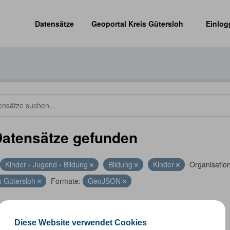
Datensätze
Geoportal Kreis Gütersloh
Einlog
Datensätze gefunden
Kinder - Jugend - Bildung
Bildung
Kinder
Organisatio
s Gütersloh
Formate:
GeoJSON
len
Diese Website verwendet Cookies