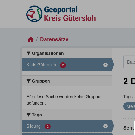
Skip to main content
Datensätze
Organisationen
Kreis Gütersloh
-
2
2 
Gruppen
Für diese Suche wurden keine Gruppen
Tags:
gefunden.
Krei
Tags
Bildung
-
2
Schu