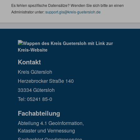
Es fehlen spezifische Datensätze? Wenden Sie sich bitte an einen
Administrator unter:
support.gis@kreis-guetersloh.de
Kontakt
Kreis Gütersloh
Herzebrocker Straße 140
33334 Gütersloh
Tel: 05241 85-0
Fachabteilung
Abteilung 4.1 Geoinformation,
Kataster und Vermessung
Sachgebiet Geodatenservice