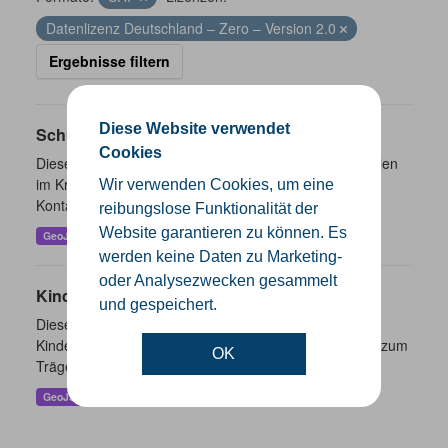
Datenlizenz Deutschland – Zero – Version 2.0
Ergebnisse filtern
Diese Website verwendet
Schulen
Cookies
Dieser Datensatz beinhaltet eine Darstellung der Schulen
im Kreis Gütersloh mit Angaben zu Schulform,
Wir verwenden Cookies, um eine
Kontaktmöglichkeiten, Pausenzeiten und Schulträger.
reibungslose Funktionalität der
Website garantieren zu können. Es
GeoJSON
SHP
werden keine Daten zu Marketing-
oder Analysezwecken gesammelt
Kindertageseinrichtungen
und gespeichert.
Dieser Datensatz beinhaltet die Darstellung der
Kindertagesstätten im Kreis Gütersloh sowie Angaben zum
OK
Träger und Kontaktinformationen.
GeoJSON
SHP