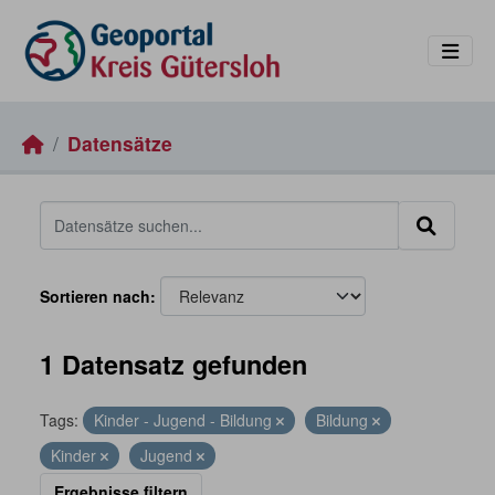
Skip to main content
Datensätze
Sortieren nach
1 Datensatz gefunden
Tags:
Kinder - Jugend - Bildung
Bildung
Kinder
Jugend
Ergebnisse filtern