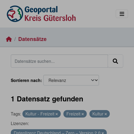
Skip to main content
Datensätze
Sortieren nach
1 Datensatz gefunden
Tags:
Kultur - Freizeit
Freizeit
Kultur
Lizenzen:
Datenlizenz Deutschland – Zero – Version 2.0