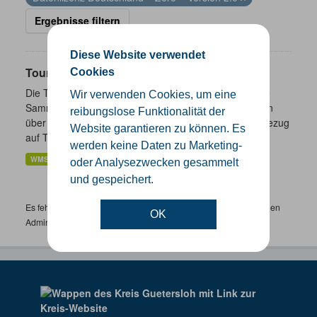
Ergebnisse filtern
Diese Website verwendet
Touristik- und Freizeitinformationen NRW
Cookies
Die Touristik- und Freizeitinformationen NRW sind eine
Wir verwenden Cookies, um eine
Sammlung von Daten des Landes Nordrhein-Westfalen
reibungslose Funktionalität der
über ausgewählte freizeitbezogene Informationen in Bezug
Website garantieren zu können. Es
auf Tourismus,...
werden keine Daten zu Marketing-
WMS
oder Analysezwecken gesammelt
und gespeichert.
Es fehlen spezifische Datensätze? Wenden Sie sich bitte an einen
OK
Administrator unter:
support.gis@kreis-guetersloh.de