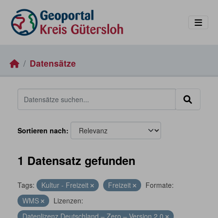
Skip to main content
Datensätze
Sortieren nach
1 Datensatz gefunden
Tags:
Kultur - Freizeit
Freizeit
Formate:
WMS
Lizenzen:
Datenlizenz Deutschland – Zero – Version 2.0