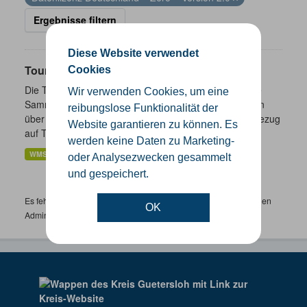
Ergebnisse filtern
Diese Website verwendet
Touristik- und Freizeitinformationen NRW
Cookies
Die Touristik- und Freizeitinformationen NRW sind eine
Wir verwenden Cookies, um eine
Sammlung von Daten des Landes Nordrhein-Westfalen
reibungslose Funktionalität der
über ausgewählte freizeitbezogene Informationen in Bezug
Website garantieren zu können. Es
auf Tourismus,...
werden keine Daten zu Marketing-
WMS
oder Analysezwecken gesammelt
und gespeichert.
Es fehlen spezifische Datensätze? Wenden Sie sich bitte an einen
OK
Administrator unter:
support.gis@kreis-guetersloh.de