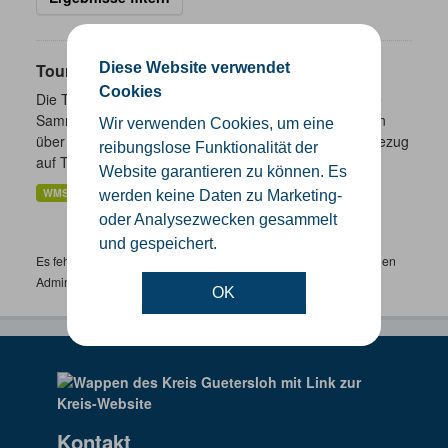
Diese Website verwendet
Touristik- und Freizeitinformationen NRW
Cookies
Die Touristik- und Freizeitinformationen NRW sind eine
Sammlung von Daten des Landes Nordrhein-Westfalen
Wir verwenden Cookies, um eine
über ausgewählte freizeitbezogene Informationen in Bezug
reibungslose Funktionalität der
auf Tourismus,...
Website garantieren zu können. Es
WMS
werden keine Daten zu Marketing-
oder Analysezwecken gesammelt
und gespeichert.
Es fehlen spezifische Datensätze? Wenden Sie sich bitte an einen
Administrator unter:
support.gis@kreis-guetersloh.de
OK
Kontakt