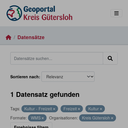
Skip to main content
Datensätze
Sortieren nach
1 Datensatz gefunden
Tags:
Kultur - Freizeit
Freizeit
Kultur
Formate:
WMS
Organisationen:
Kreis Gütersloh
Ergebnisse filtern