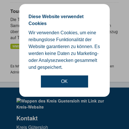
Touristik- und Freizeitinformationen NRW
Diese Website verwendet
Die Touristik- und Freizeitinformationen NRW sind eine
Cookies
Sammlung von Daten des Landes Nordrhein-Westfalen
über ausgewählte freizeitbezogene Informationen in Bezug
Wir verwenden Cookies, um eine
auf Tourismus,...
reibungslose Funktionalität der
WMS
Website garantieren zu können. Es
werden keine Daten zu Marketing-
oder Analysezwecken gesammelt
Es fehlen spezifische Datensätze? Wenden Sie sich bitte an einen
und gespeichert.
Administrator unter:
support.gis@kreis-guetersloh.de
OK
Kontakt
Kreis Gütersloh