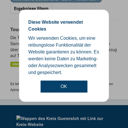
Ergebnisse filtern
Diese Website verwendet
Touristik- und Freizeitinformationen NRW
Cookies
Die Touristik- und Freizeitinformationen NRW sind eine
Wir verwenden Cookies, um eine
Sammlung von Daten des Landes Nordrhein-Westfalen
reibungslose Funktionalität der
über ausgewählte freizeitbezogene Informationen in Bezug
Website garantieren zu können. Es
auf Tourismus,...
werden keine Daten zu Marketing-
WMS
oder Analysezwecken gesammelt
und gespeichert.
Es fehlen spezifische Datensätze? Wenden Sie sich bitte an einen
OK
Administrator unter:
support.gis@kreis-guetersloh.de