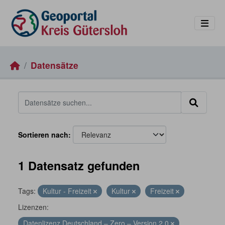
Skip to main content
Datensätze
Sortieren nach
1 Datensatz gefunden
Tags:
Kultur - Freizeit
Kultur
Freizeit
Lizenzen:
Datenlizenz Deutschland – Zero – Version 2.0