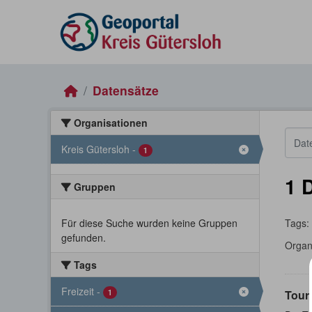
Skip to main content
Datensätze
Organisationen
Kreis Gütersloh
-
1
1 
Gruppen
Für diese Suche wurden keine Gruppen
Tags:
gefunden.
Organ
Tags
Freizeit
-
1
Touri