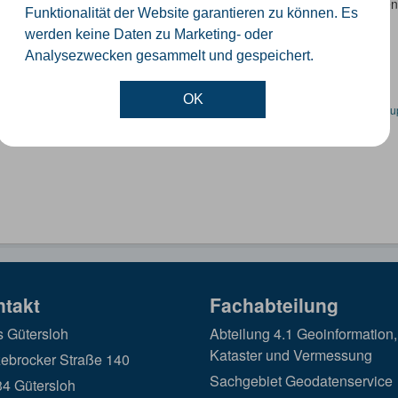
ouristik- und Freizeitinformationen NRW sind eine Sammlung von Date
Funktionalität der Website garantieren zu können. Es
itbezogene Informationen in Bezug auf Tourismus,...
werden keine Daten zu Marketing- oder
Analysezwecken gesammelt und gespeichert.
OK
en spezifische Datensätze? Wenden Sie sich bitte an einen Administrator unter:
su
ntakt
Fachabteilung
s Gütersloh
Abteilung 4.1 Geoinformation,
Kataster und Vermessung
ebrocker Straße 140
Sachgebiet Geodatenservice
4 Gütersloh