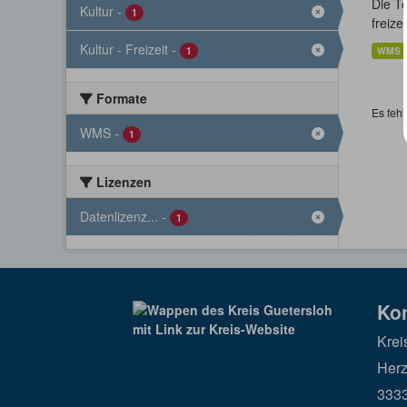
Die T
Kultur
-
1
freize
Kultur - Freizeit
-
1
WMS
Formate
Es fehl
WMS
-
1
Lizenzen
Datenlizenz...
-
1
Ko
Krei
Herz
3333