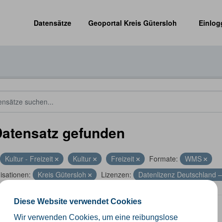
Datensätze
Geoportal Kreis Gütersloh
Einlog
Datensatz gefunden
Kultur - Freizeit
Kultur
Freizeit
Formate:
WMS
isationen:
Kreis Gütersloh
Lizenzen:
Datenlizenz Deutschland –
Diese Website verwendet Cookies
stik- und Freizeitinformationen NRW
Wir verwenden Cookies, um eine reibungslose