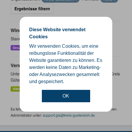
Ergebnisse filtern
Windenergieanlagen
Diese Website verwendet
Cookies
Standorte der Windenergieanlagen im Kreis Gütersloh
Wir verwenden Cookies, um eine
GeoJSON
KML
SHP
reibungslose Funktionalität der
Website garantieren zu können. Es
Verwaltungsgrenzen
werden keine Daten zu Marketing-
Unterschiedliche Ebenen der Verwaltungsgrenzen im Kreis
oder Analysezwecken gesammelt
Gütersloh
und gespeichert.
WMS
SHP
GeoJSON
KML
OK
Es fehlen spezifische Datensätze? Wenden Sie sich bitte an einen
Administrator unter:
support.gis@kreis-guetersloh.de