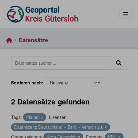
Skip to main content
Datensätze
Sortieren nach
2 Datensätze gefunden
Tags:
Planen
Lizenzen:
Datenlizenz Deutschland – Zero – Version 2.0
Organisationen:
Kreis Gütersloh
Formate:
KML