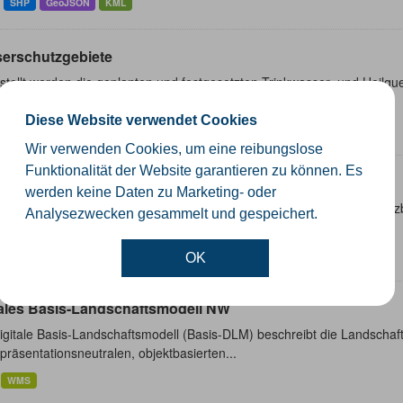
SHP
GeoJSON
KML
erschutzgebiete
tellt werden die geplanten und festgesetzten Trinkwasser- und Heilque
schutzgebieten sind in Nordrhein-Westfalen...
Diese Website verwendet Cookies
Wir verwenden Cookies, um eine reibungslose
Funktionalität der Website garantieren zu können. Es
gungsverfahren
werden keine Daten zu Marketing- oder
inem Umlegungsverfahren handelt es sich um ein durch das Baugesetz
Analysezwecken gesammelt und gespeichert.
tückstauschverfahren. Es wird zur erstmaligen Erschließung eines...
OK
tales Basis-Landschaftsmodell NW
gitale Basis-Landschaftsmodell (Basis-DLM) beschreibt die Landschaft
präsentationsneutralen, objektbasierten...
WMS