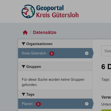
Skip to main content
Datensätze
Organisationen
Kreis Gütersloh
-
6
6 
Gruppen
Für diese Suche wurden keine Gruppen
Tags:
gefunden.
Tags
Verw
Planen
-
Unter
6