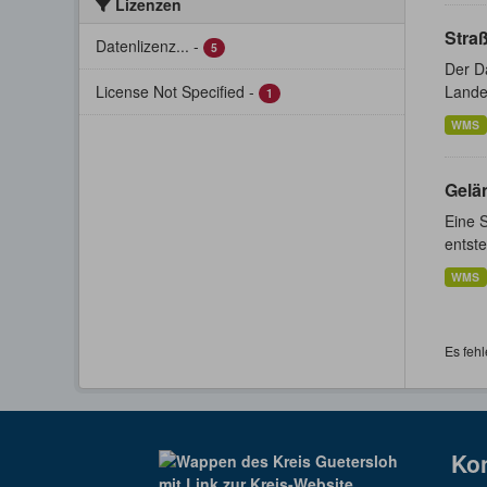
Lizenzen
Stra
Datenlizenz...
-
5
Der D
License Not Specified
-
Lande
1
WMS
Gelä
Eine 
entste
WMS
Es fehl
Ko