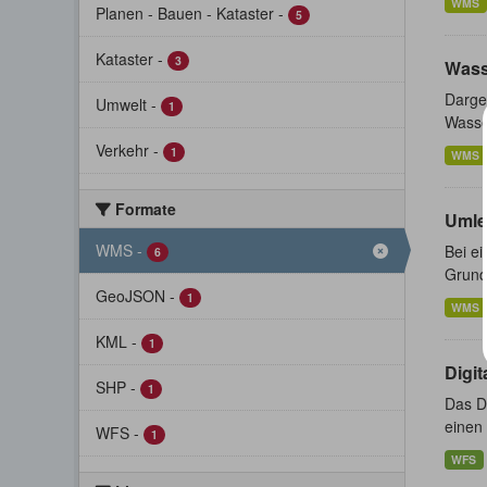
WMS
Planen - Bauen - Kataster
-
5
Kataster
-
3
Wass
Darges
Umwelt
-
1
Wasser
Verkehr
-
1
WMS
Formate
Umle
WMS
-
Bei e
6
Grunds
GeoJSON
-
1
WMS
KML
-
1
Digi
SHP
-
1
Das Di
einen 
WFS
-
1
WFS