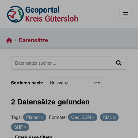
Skip to main content
Datensätze
Sortieren nach
2 Datensätze gefunden
Tags:
Planen
Formate:
GeoJSON
KML
SHP
Ergebnisse filtern