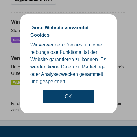
Windenergieanlagen
Diese Website verwendet
Standorte der Windenergieanlagen im Kreis Gütersloh
Cookies
GeoJSON
KML
SHP
Wir verwenden Cookies, um eine
reibungslose Funktionalität der
Verwaltungsgrenzen
Website garantieren zu können. Es
Unterschiedliche Ebenen der Verwaltungsgrenzen im Kreis
werden keine Daten zu Marketing-
Gütersloh
oder Analysezwecken gesammelt
und gespeichert.
WMS
SHP
GeoJSON
KML
OK
Es fehlen spezifische Datensätze? Wenden Sie sich bitte an einen
Administrator unter:
support.gis@kreis-guetersloh.de