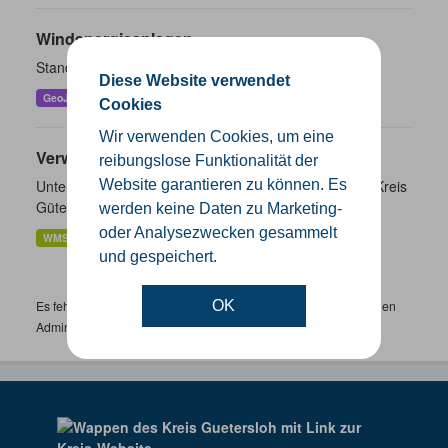
Windenergieanlagen
Standorte der Windenergieanlagen im Kreis Gütersloh
Diese Website verwendet
GeoJSON
KML
SHP
Cookies
Wir verwenden Cookies, um eine
Verwaltungsgrenzen
reibungslose Funktionalität der
Unterschiedliche Ebenen der Verwaltungsgrenzen im Kreis
Website garantieren zu können. Es
Gütersloh
werden keine Daten zu Marketing-
oder Analysezwecken gesammelt
WMS
SHP
GeoJSON
KML
und gespeichert.
Es fehlen spezifische Datensätze? Wenden Sie sich bitte an einen
OK
Administrator unter:
support.gis@kreis-guetersloh.de