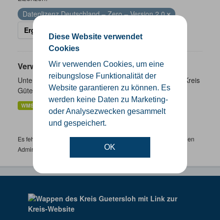
Datenlizenz Deutschland – Zero – Version 2.0
Ergebnisse filtern
Diese Website verwendet
Cookies
Wir verwenden Cookies, um eine
Verwaltungsgrenzen
reibungslose Funktionalität der
Unterschiedliche Ebenen der Verwaltungsgrenzen im Kreis
Website garantieren zu können. Es
Gütersloh
werden keine Daten zu Marketing-
WMS
SHP
GeoJSON
KML
oder Analysezwecken gesammelt
und gespeichert.
Es fehlen spezifische Datensätze? Wenden Sie sich bitte an einen
OK
Administrator unter:
support.gis@kreis-guetersloh.de