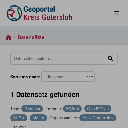
Skip to main content
Datensätze
Sortieren nach
1 Datensatz gefunden
Tags:
Planen
Formate:
WMS
GeoJSON
SHP
KML
Organisationen:
Kreis Gütersloh
Lizenzen: