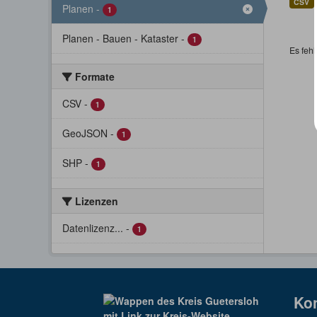
CSV
Planen
-
1
Planen - Bauen - Kataster
-
1
Es fehl
Formate
CSV
-
1
GeoJSON
-
1
SHP
-
1
Lizenzen
Datenlizenz...
-
1
Ko