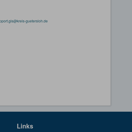
pport.gis@kreis-guetersloh.de
Links