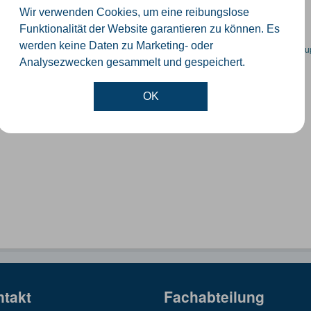
GeoJSON
SHP
Wir verwenden Cookies, um eine reibungslose
Funktionalität der Website garantieren zu können. Es
werden keine Daten zu Marketing- oder
en spezifische Datensätze? Wenden Sie sich bitte an einen Administrator unter:
su
Analysezwecken gesammelt und gespeichert.
OK
ntakt
Fachabteilung