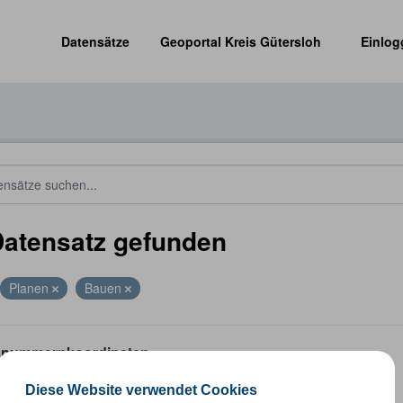
Datensätze
Geoportal Kreis Gütersloh
Einlog
Datensatz gefunden
Planen
Bauen
nummernkoordinaten
ummernkoordinaten abgeleitet aus dem ALKIS-Bestand
Diese Website verwendet Cookies