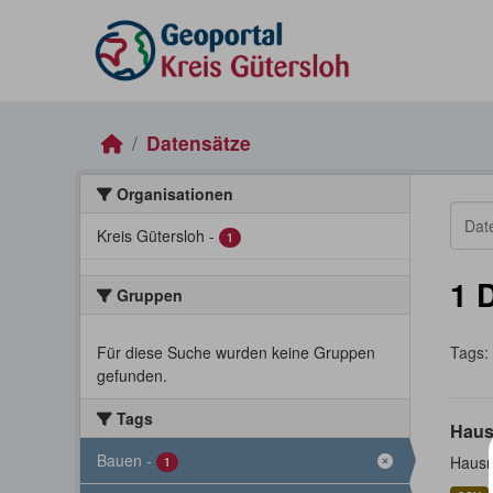
Skip to main content
Datensätze
Organisationen
Kreis Gütersloh
-
1
1 
Gruppen
Für diese Suche wurden keine Gruppen
Tags:
gefunden.
Tags
Haus
Bauen
-
Hausn
1