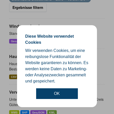
Ergebnisse filtern
Windenergieanlagen
Standorte der Windenergieanlagen im Kreis Gütersloh
Diese Website verwendet
GeoJSON
KML
SHP
Cookies
Wir verwenden Cookies, um eine
Hausnummernkoordinaten
reibungslose Funktionalität der
Website garantieren zu können. Es
Hausnummernkoordinaten abgeleitet aus dem ALKIS-
Bestand
werden keine Daten zu Marketing-
oder Analysezwecken gesammelt
CSV
GeoJSON
SHP
und gespeichert.
Verwaltungsgrenzen
OK
Unterschiedliche Ebenen der Verwaltungsgrenzen im Kreis
Gütersloh
WMS
SHP
GeoJSON
KML