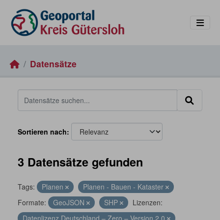
Skip to main content
Datensätze
Sortieren nach
3 Datensätze gefunden
Tags:
Planen
Planen - Bauen - Kataster
Formate:
GeoJSON
SHP
Lizenzen:
Datenlizenz Deutschland – Zero – Version 2.0