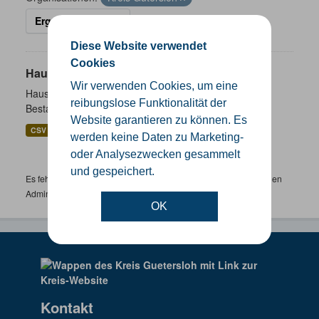
Ergebnisse filtern
Diese Website verwendet
Cookies
Hausnummernkoordinaten
Wir verwenden Cookies, um eine
Hausnummernkoordinaten abgeleitet aus dem ALKIS-
reibungslose Funktionalität der
Bestand
Website garantieren zu können. Es
CSV
GeoJSON
SHP
werden keine Daten zu Marketing-
oder Analysezwecken gesammelt
und gespeichert.
Es fehlen spezifische Datensätze? Wenden Sie sich bitte an einen
Administrator unter:
support.gis@kreis-guetersloh.de
OK
Kontakt