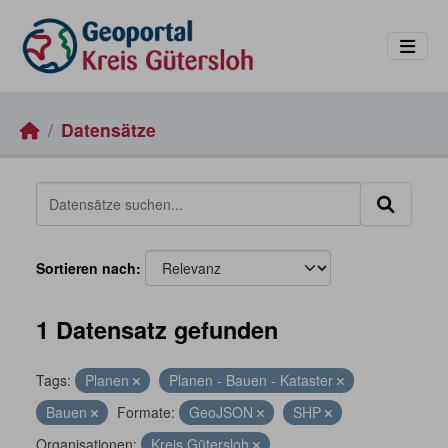
Skip to main content
Datensätze
Sortieren nach
1 Datensatz gefunden
Tags:
Planen
Planen - Bauen - Kataster
Bauen
Formate:
GeoJSON
SHP
Organisationen:
Kreis Gütersloh