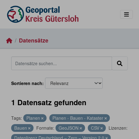
Skip to main content
Datensätze
Sortieren nach
1 Datensatz gefunden
Tags:
Planen
Planen - Bauen - Kataster
Bauen
Formate:
GeoJSON
CSV
Lizenzen:
Datenlizenz Deutschland – Zero – Version 2.0