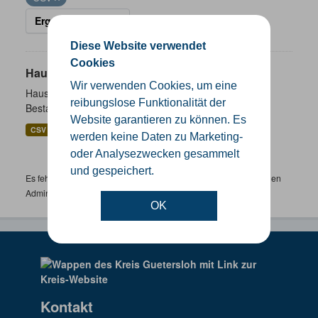
Ergebnisse filtern
Diese Website verwendet
Cookies
Hausnummernkoordinaten
Wir verwenden Cookies, um eine
Hausnummernkoordinaten abgeleitet aus dem ALKIS-
reibungslose Funktionalität der
Bestand
Website garantieren zu können. Es
CSV
GeoJSON
SHP
werden keine Daten zu Marketing-
oder Analysezwecken gesammelt
und gespeichert.
Es fehlen spezifische Datensätze? Wenden Sie sich bitte an einen
Administrator unter:
support.gis@kreis-guetersloh.de
OK
Kontakt