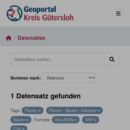
Skip to main content
Datensätze
Sortieren nach
1 Datensatz gefunden
Tags:
Planen
Planen - Bauen - Kataster
Bauen
Formate:
GeoJSON
SHP
CSV