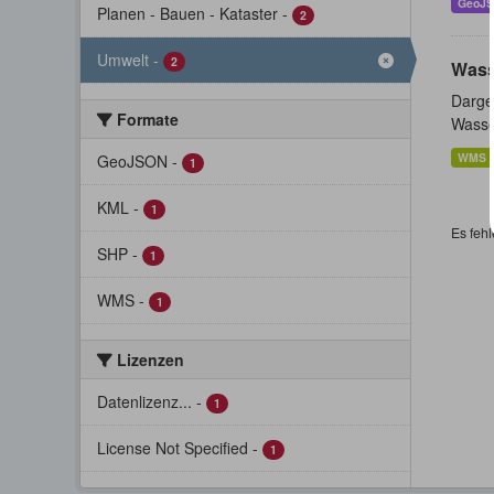
GeoJ
Planen - Bauen - Kataster
-
2
Umwelt
-
2
Wass
Darges
Formate
Wasser
WMS
GeoJSON
-
1
KML
-
1
Es fehl
SHP
-
1
WMS
-
1
Lizenzen
Datenlizenz...
-
1
License Not Specified
-
1