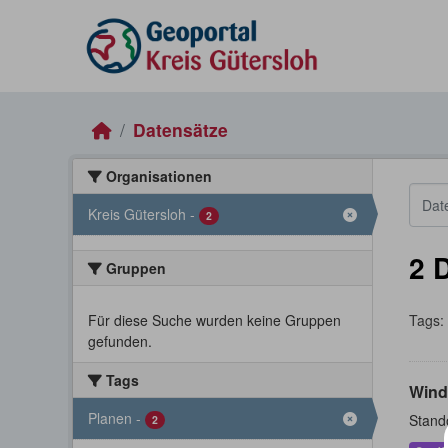
Skip to main content
Datensätze
Organisationen
Kreis Gütersloh
-
2
2 
Gruppen
Für diese Suche wurden keine Gruppen
Tags:
gefunden.
Tags
Wind
Planen
-
Stand
2