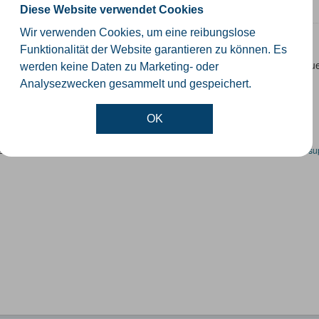
SON
KML
SHP
Diese Website verwendet Cookies
Wir verwenden Cookies, um eine reibungslose
erschutzgebiete
Funktionalität der Website garantieren zu können. Es
tellt werden die geplanten und festgesetzten Trinkwasser- und Heilque
werden keine Daten zu Marketing- oder
schutzgebieten sind in Nordrhein-Westfalen...
Analysezwecken gesammelt und gespeichert.
OK
en spezifische Datensätze? Wenden Sie sich bitte an einen Administrator unter:
su