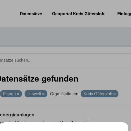
Datensätze
Geoportal Kreis Gütersloh
Einlog
Datensätze gefunden
Planen
Umwelt
Organisationen:
Kreis Gütersloh
energieanlagen
orte der Windenergieanlagen im Kreis Gütersloh