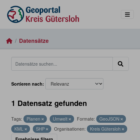
Skip to main content
Datensätze
Sortieren nach
1 Datensatz gefunden
Tags:
Planen
Umwelt
Formate:
GeoJSON
KML
SHP
Organisationen:
Kreis Gütersloh
Ergebnisse filtern