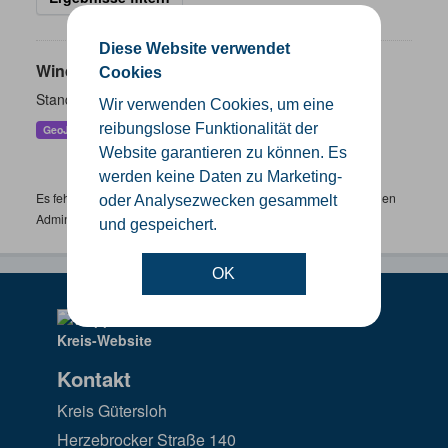
Diese Website verwendet
Windenergieanlagen
Cookies
Standorte der Windenergieanlagen im Kreis Gütersloh
Wir verwenden Cookies, um eine
reibungslose Funktionalität der
GeoJSON
KML
SHP
Website garantieren zu können. Es
werden keine Daten zu Marketing-
Es fehlen spezifische Datensätze? Wenden Sie sich bitte an einen
oder Analysezwecken gesammelt
Administrator unter:
support.gis@kreis-guetersloh.de
und gespeichert.
OK
Kontakt
Kreis Gütersloh
Herzebrocker Straße 140