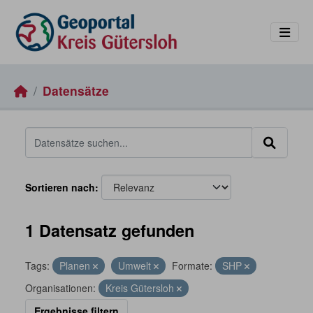
Skip to main content
Datensätze
Sortieren nach
1 Datensatz gefunden
Tags:
Planen
Umwelt
Formate:
SHP
Organisationen:
Kreis Gütersloh
Ergebnisse filtern