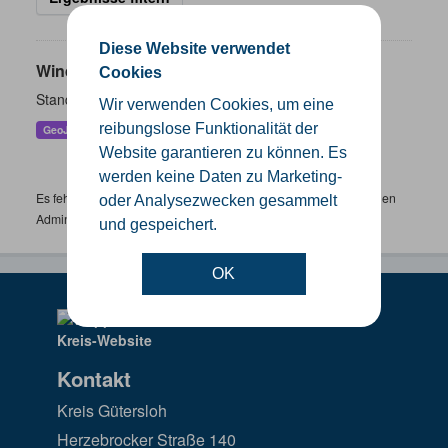
Diese Website verwendet
Windenergieanlagen
Cookies
Standorte der Windenergieanlagen im Kreis Gütersloh
Wir verwenden Cookies, um eine
reibungslose Funktionalität der
GeoJSON
KML
SHP
Website garantieren zu können. Es
werden keine Daten zu Marketing-
Es fehlen spezifische Datensätze? Wenden Sie sich bitte an einen
oder Analysezwecken gesammelt
Administrator unter:
support.gis@kreis-guetersloh.de
und gespeichert.
OK
Kontakt
Kreis Gütersloh
Herzebrocker Straße 140