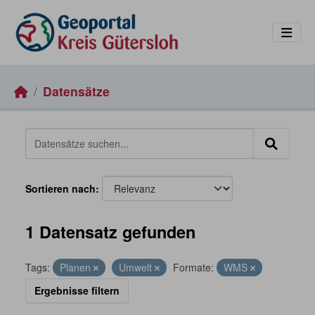
Skip to main content
Datensätze
Sortieren nach
1 Datensatz gefunden
Tags:
Planen
Umwelt
Formate:
WMS
Ergebnisse filtern