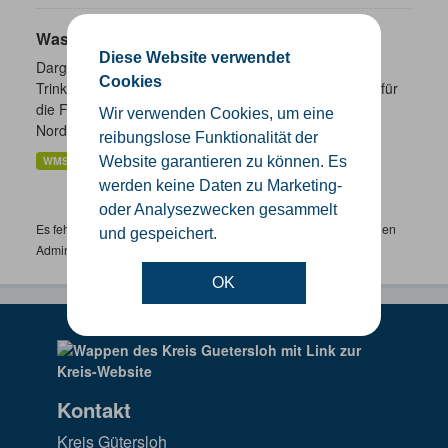
Wasserschutzgebiete
Diese Website verwendet
Dargestellt werden die geplanten und festgesetzten
Cookies
Trinkwasser- und Heilquellenschutzgebiete. Zuständig für
die Festsetzung von Wasserschutzgebieten sind in
Wir verwenden Cookies, um eine
Nordrhein-Westfalen...
reibungslose Funktionalität der
WMS
Website garantieren zu können. Es
werden keine Daten zu Marketing-
oder Analysezwecken gesammelt
Es fehlen spezifische Datensätze? Wenden Sie sich bitte an einen
und gespeichert.
Administrator unter:
support.gis@kreis-guetersloh.de
OK
Kontakt
Kreis Gütersloh