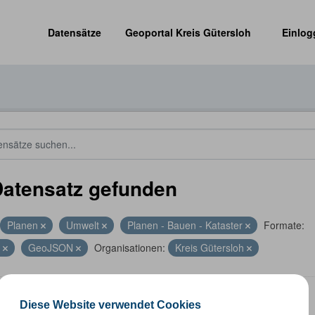
Datensätze
Geoportal Kreis Gütersloh
Einlog
Datensatz gefunden
Planen
Umwelt
Planen - Bauen - Kataster
Formate:
L
GeoJSON
Organisationen:
Kreis Gütersloh
energieanlagen
Diese Website verwendet Cookies