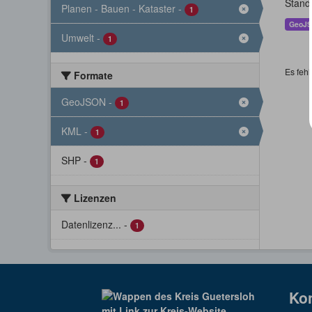
Stand
Planen - Bauen - Kataster
-
1
GeoJ
Umwelt
-
1
Es fehl
Formate
GeoJSON
-
1
KML
-
1
SHP
-
1
Lizenzen
Datenlizenz...
-
1
Ko