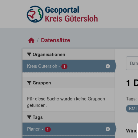
Skip to main content
Datensätze
Organisationen
Kreis Gütersloh
-
1
1 
Gruppen
Für diese Suche wurden keine Gruppen
Tags:
gefunden.
KM
Tags
Planen
-
1
Wind