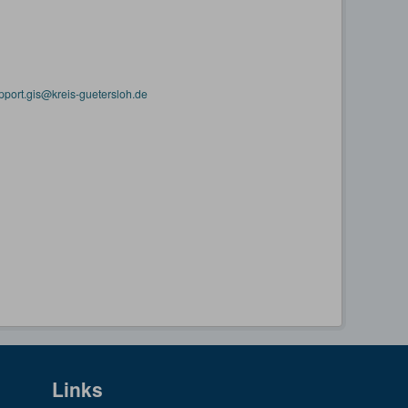
pport.gis@kreis-guetersloh.de
Links