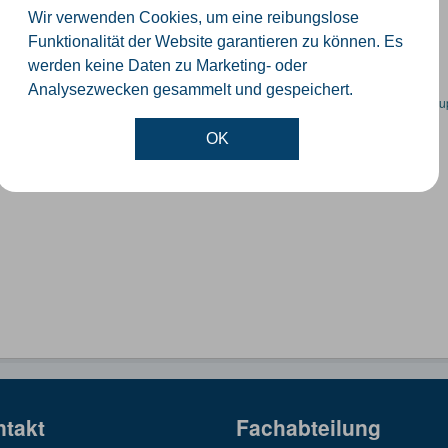
orte der Windenergieanlagen im Kreis Gütersloh
Wir verwenden Cookies, um eine reibungslose
SON
KML
SHP
Funktionalität der Website garantieren zu können. Es
werden keine Daten zu Marketing- oder
Analysezwecken gesammelt und gespeichert.
en spezifische Datensätze? Wenden Sie sich bitte an einen Administrator unter:
su
OK
ntakt
Fachabteilung