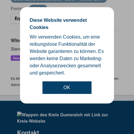
Formate:
KML
Ergebnisse filtern
Diese Website verwendet
Cookies
Wir verwenden Cookies, um eine
Windenergieanlagen
reibungslose Funktionalität der
Standorte der Windenergieanlagen im Kreis Gütersloh
Website garantieren zu können. Es
GeoJSON
KML
SHP
werden keine Daten zu Marketing-
oder Analysezwecken gesammelt
und gespeichert.
Es fehlen spezifische Datensätze? Wenden Sie sich bitte an einen
Administrator unter:
support.gis@kreis-guetersloh.de
OK
Kontakt