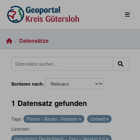
Skip to main content
Datensätze
Sortieren nach
1 Datensatz gefunden
Tags:
Planen - Bauen - Kataster
Umwelt
Lizenzen:
Datenlizenz Deutschland – Zero – Version 2.0