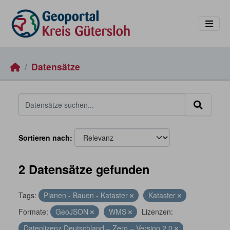
Skip to main content
Datensätze
Sortieren nach
2 Datensätze gefunden
Tags:
Planen - Bauen - Kataster
Kataster
Formate:
GeoJSON
WMS
Lizenzen:
Datenlizenz Deutschland – Zero – Version 2.0