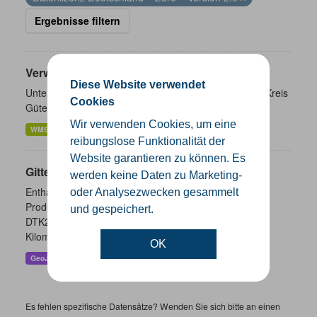
Ergebnisse filtern
Verwaltungsgrenzen
Diese Website verwendet
Unterschiedliche Ebenen der Verwaltungsgrenzen im Kreis
Cookies
Gütersloh
Wir verwenden Cookies, um eine
WMS
SHP
GeoJSON
KML
reibungslose Funktionalität der
Website garantieren zu können. Es
Gitternetze
werden keine Daten zu Marketing-
Enthalten sind die Gitternetze/ Blattschnitte folgender
oder Analysezwecken gesammelt
Produkte: - DTK100 - DTK50 - TK25 (Meßtischblatt) -
und gespeichert.
DTK25 - DOP10 - DGK5 Höhenfolie - DGK5 (GK3) -
Kilometerquadrat (GK3)...
OK
GeoJSON
SHP
WMS
Es fehlen spezifische Datensätze? Wenden Sie sich bitte an einen