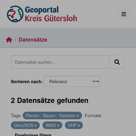
Skip to main content
Datensätze
Sortieren nach
2 Datensätze gefunden
Tags:
Planen - Bauen - Kataster
Formate:
GeoJSON
WMS
SHP
Ergebnisse filtern