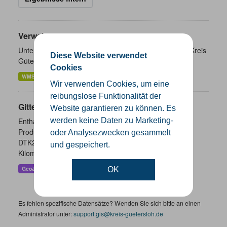
Verwaltungsgrenzen
Unterschiedliche Ebenen der Verwaltungsgrenzen im Kreis
Diese Website verwendet
Gütersloh
Cookies
WMS
SHP
GeoJSON
KML
Wir verwenden Cookies, um eine
reibungslose Funktionalität der
Gitternetze
Website garantieren zu können. Es
werden keine Daten zu Marketing-
Enthalten sind die Gitternetze/ Blattschnitte folgender
Produkte: - DTK100 - DTK50 - TK25 (Meßtischblatt) -
oder Analysezwecken gesammelt
DTK25 - DOP10 - DGK5 Höhenfolie - DGK5 (GK3) -
und gespeichert.
Kilometerquadrat (GK3)...
GeoJSON
SHP
WMS
OK
Es fehlen spezifische Datensätze? Wenden Sie sich bitte an einen
Administrator unter:
support.gis@kreis-guetersloh.de