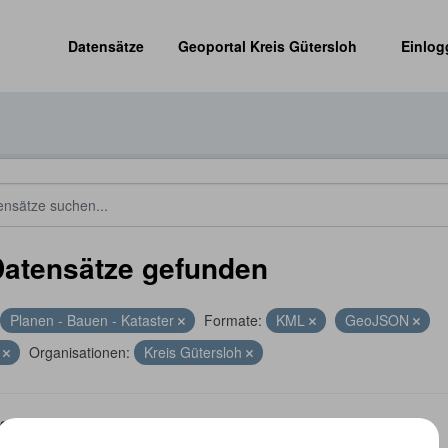
Datensätze
Geoportal Kreis Gütersloh
Einlog
Datensätze gefunden
Planen - Bauen - Kataster
Formate:
KML
GeoJSON
P
Organisationen:
Kreis Gütersloh
energieanlagen