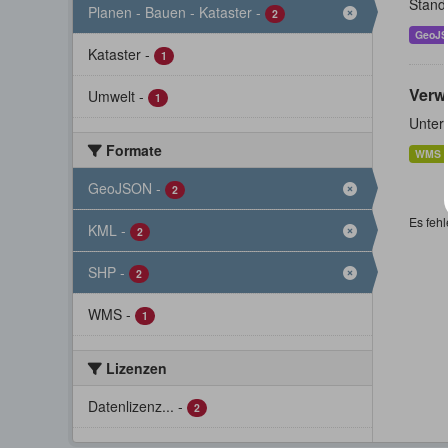
Stand
Planen - Bauen - Kataster
-
2
GeoJ
Kataster
-
1
Verw
Umwelt
-
1
Unter
Formate
WMS
GeoJSON
-
2
Es fehl
KML
-
2
SHP
-
2
WMS
-
1
Lizenzen
Datenlizenz...
-
2