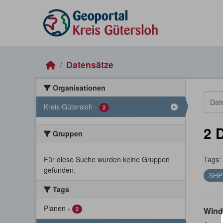
Skip to main content
Datensätze
Organisationen
Kreis Gütersloh
-
2
2 
Gruppen
Für diese Suche wurden keine Gruppen
Tags:
gefunden.
SH
Tags
Planen
-
2
Wind