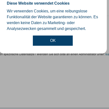
orte der Windenergieanlagen im Kreis Gütersloh
Diese Website verwendet Cookies
SON
KML
SHP
Wir verwenden Cookies, um eine reibungslose
Funktionalität der Website garantieren zu können. Es
altungsgrenzen
werden keine Daten zu Marketing- oder
Analysezwecken gesammelt und gespeichert.
schiedliche Ebenen der Verwaltungsgrenzen im Kreis Gütersloh
SHP
GeoJSON
KML
OK
en spezifische Datensätze? Wenden Sie sich bitte an einen Administrator unter:
su