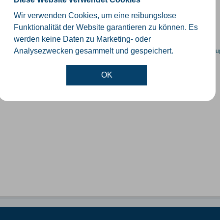
schiedliche Ebenen der Verwaltungsgrenzen im Kreis Gütersloh
Wir verwenden Cookies, um eine reibungslose
SHP
GeoJSON
KML
Funktionalität der Website garantieren zu können. Es
werden keine Daten zu Marketing- oder
en spezifische Datensätze? Wenden Sie sich bitte an einen Administrator unter:
su
Analysezwecken gesammelt und gespeichert.
OK