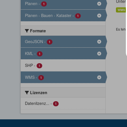
Unter
Planen
-
1
WMS
Planen - Bauen - Kataster
-
1
Es fehl
Formate
GeoJSON
-
1
KML
-
1
SHP
-
1
WMS
-
1
Lizenzen
Datenlizenz...
-
1