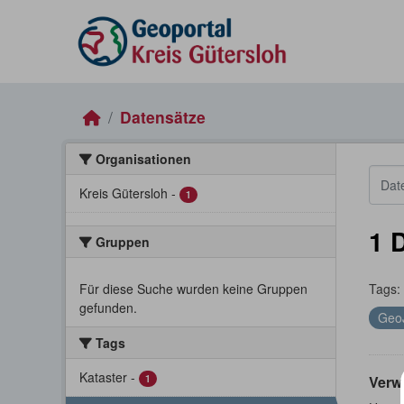
Skip to main content
Datensätze
Organisationen
Kreis Gütersloh
-
1
1 
Gruppen
Für diese Suche wurden keine Gruppen
Tags:
gefunden.
Geo
Tags
Kataster
-
1
Verw