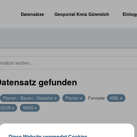
Datensätze
Geoportal Kreis Gütersloh
Einlog
Datensatz gefunden
Planen - Bauen - Kataster
Planen
Formate:
KML
JSON
WMS
altungsgrenzen
Diese Website verwendet Cookies