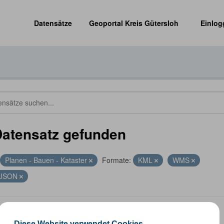
Datensätze
Geoportal Kreis Gütersloh
Einlog
Datensatz gefunden
Planen - Bauen - Kataster
Formate:
KML
WMS
JSON
altungsgrenzen
Diese Website verwendet Cookies