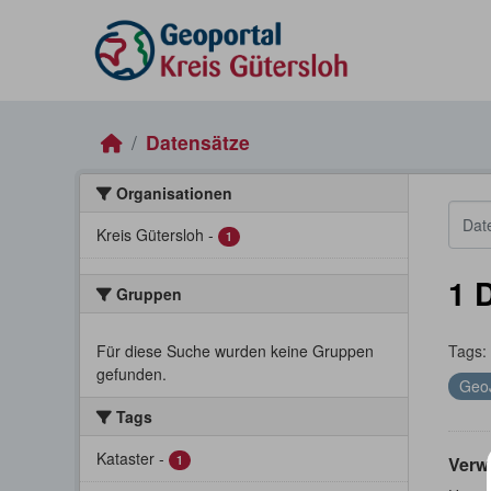
Skip to main content
Datensätze
Organisationen
Kreis Gütersloh
-
1
1 
Gruppen
Für diese Suche wurden keine Gruppen
Tags:
gefunden.
Geo
Tags
Kataster
-
1
Verw