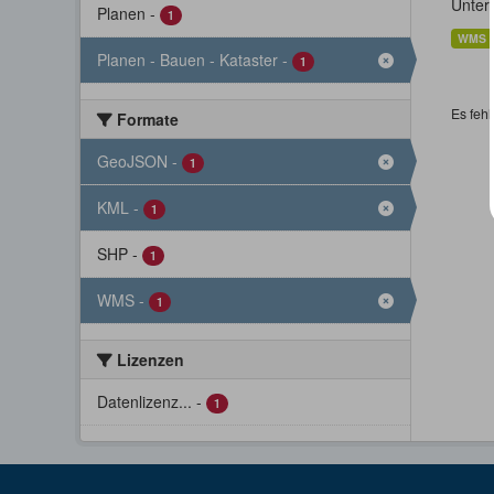
Unter
Planen
-
1
WMS
Planen - Bauen - Kataster
-
1
Es fehl
Formate
GeoJSON
-
1
KML
-
1
SHP
-
1
WMS
-
1
Lizenzen
Datenlizenz...
-
1