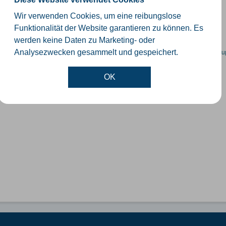
schiedliche Ebenen der Verwaltungsgrenzen im Kreis Gütersloh
Wir verwenden Cookies, um eine reibungslose
SHP
GeoJSON
KML
Funktionalität der Website garantieren zu können. Es
werden keine Daten zu Marketing- oder
en spezifische Datensätze? Wenden Sie sich bitte an einen Administrator unter:
su
Analysezwecken gesammelt und gespeichert.
OK