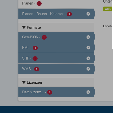
Unter
Planen
-
1
WMS
Planen - Bauen - Kataster
-
1
Es fehl
Formate
GeoJSON
-
1
KML
-
1
SHP
-
1
WMS
-
1
Lizenzen
Datenlizenz...
-
1