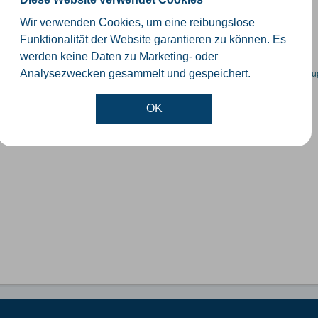
schiedliche Ebenen der Verwaltungsgrenzen im Kreis Gütersloh
Wir verwenden Cookies, um eine reibungslose
SHP
GeoJSON
KML
Funktionalität der Website garantieren zu können. Es
werden keine Daten zu Marketing- oder
en spezifische Datensätze? Wenden Sie sich bitte an einen Administrator unter:
su
Analysezwecken gesammelt und gespeichert.
OK