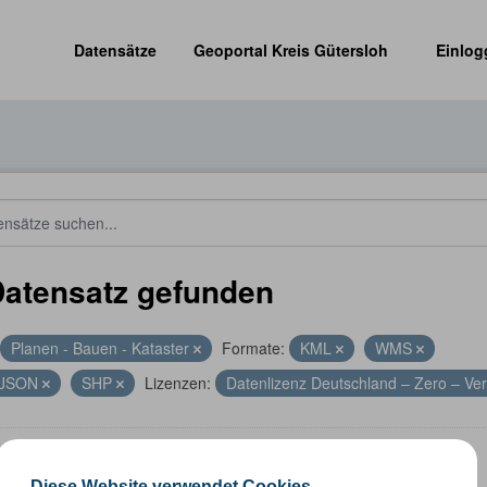
Datensätze
Geoportal Kreis Gütersloh
Einlog
Datensatz gefunden
Planen - Bauen - Kataster
Formate:
KML
WMS
JSON
SHP
Lizenzen:
Datenlizenz Deutschland – Zero – Ve
altungsgrenzen
Diese Website verwendet Cookies