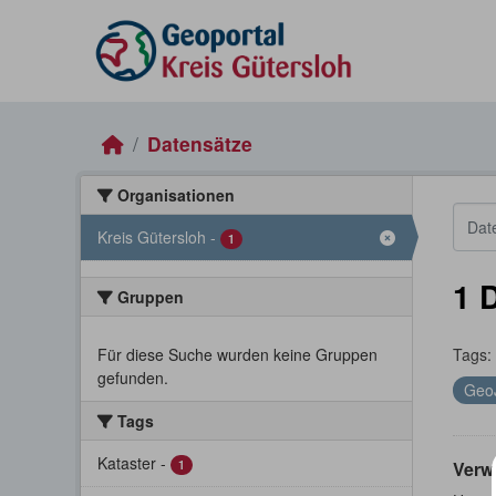
Skip to main content
Datensätze
Organisationen
Kreis Gütersloh
-
1
1 
Gruppen
Für diese Suche wurden keine Gruppen
Tags:
gefunden.
Geo
Tags
Kataster
-
1
Verw