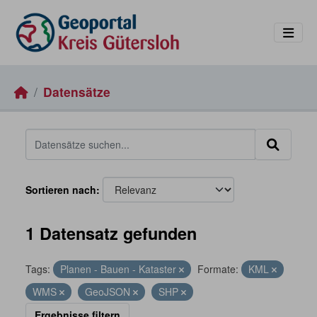
Skip to main content
Datensätze
Sortieren nach
1 Datensatz gefunden
Tags:
Planen - Bauen - Kataster
Formate:
KML
WMS
GeoJSON
SHP
Ergebnisse filtern