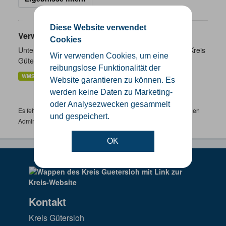
Diese Website verwendet
Verwaltungsgrenzen
Cookies
Unterschiedliche Ebenen der Verwaltungsgrenzen im Kreis
Wir verwenden Cookies, um eine
Gütersloh
reibungslose Funktionalität der
WMS
SHP
GeoJSON
KML
Website garantieren zu können. Es
werden keine Daten zu Marketing-
oder Analysezwecken gesammelt
Es fehlen spezifische Datensätze? Wenden Sie sich bitte an einen
und gespeichert.
Administrator unter:
support.gis@kreis-guetersloh.de
OK
Kontakt
Kreis Gütersloh