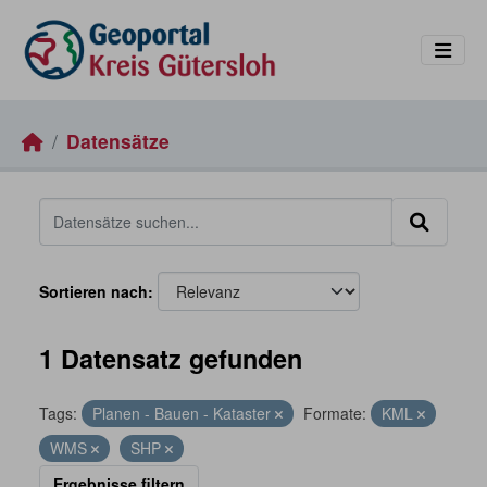
Skip to main content
Datensätze
Sortieren nach
1 Datensatz gefunden
Tags:
Planen - Bauen - Kataster
Formate:
KML
WMS
SHP
Ergebnisse filtern