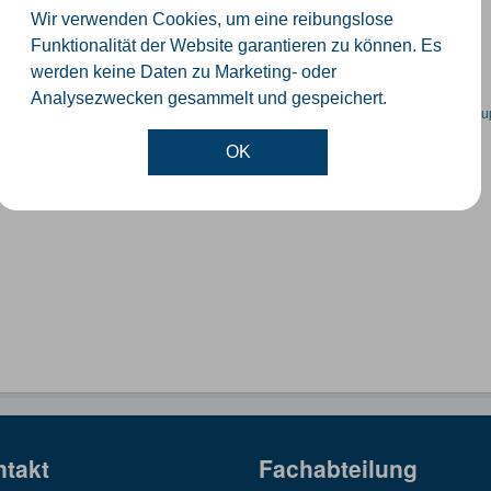
ummernkoordinaten abgeleitet aus dem ALKIS-Bestand
Wir verwenden Cookies, um eine reibungslose
GeoJSON
SHP
Funktionalität der Website garantieren zu können. Es
werden keine Daten zu Marketing- oder
Analysezwecken gesammelt und gespeichert.
en spezifische Datensätze? Wenden Sie sich bitte an einen Administrator unter:
su
OK
ntakt
Fachabteilung