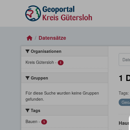
Skip to main content
Datensätze
Organisationen
Kreis Gütersloh
-
1
1 
Gruppen
Für diese Suche wurden keine Gruppen
Tags:
gefunden.
Geo
Tags
Bauen
-
1
Haus