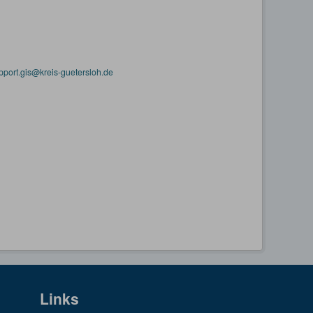
pport.gis@kreis-guetersloh.de
Links