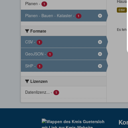
Hausn
Planen
-
1
CSV
Planen - Bauen - Kataster
-
1
Es fehl
Formate
CSV
-
1
GeoJSON
-
1
SHP
-
1
Lizenzen
Datenlizenz...
-
1
Ko