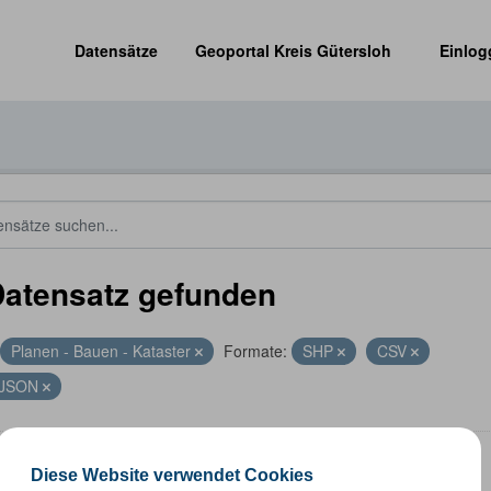
Datensätze
Geoportal Kreis Gütersloh
Einlog
Datensatz gefunden
Planen - Bauen - Kataster
Formate:
SHP
CSV
JSON
nummernkoordinaten
Diese Website verwendet Cookies