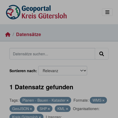
Skip to main content
Datensätze
Sortieren nach
1 Datensatz gefunden
Tags:
Planen - Bauen - Kataster
Formate:
WMS
GeoJSON
SHP
KML
Organisationen:
Kreis Gütersloh
Lizenzen: