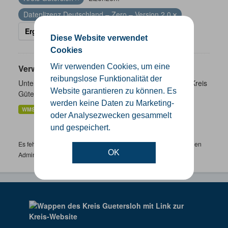
Datenlizenz Deutschland – Zero – Version 2.0
Ergebnisse filtern
Diese Website verwendet
Cookies
Wir verwenden Cookies, um eine
Verwaltungsgrenzen
reibungslose Funktionalität der
Unterschiedliche Ebenen der Verwaltungsgrenzen im Kreis
Website garantieren zu können. Es
Gütersloh
werden keine Daten zu Marketing-
WMS
SHP
GeoJSON
KML
oder Analysezwecken gesammelt
und gespeichert.
Es fehlen spezifische Datensätze? Wenden Sie sich bitte an einen
OK
Administrator unter:
support.gis@kreis-guetersloh.de